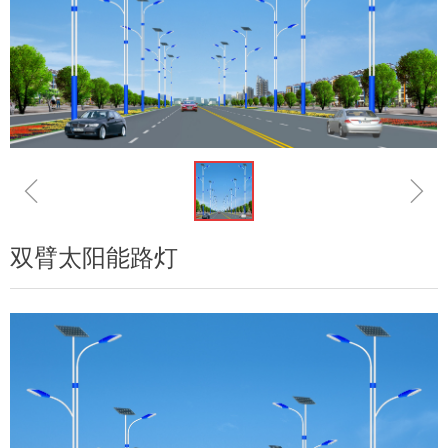
ꁆ
ꁇ
双臂太阳能路灯